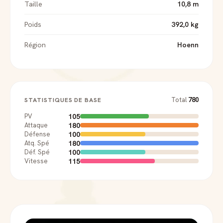
Taille
10,8 m
Poids
392,0 kg
Région
Hoenn
Total
780
STATISTIQUES DE BASE
105
PV
180
Attaque
100
Défense
180
Atq. Spé
100
Déf. Spé
115
Vitesse