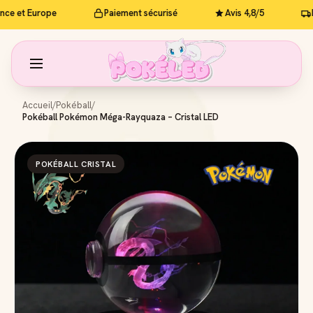
e et Europe
Paiement sécurisé
Avis 4,8/5
Livr
Accueil
/
Pokéball
/
Pokéball Pokémon Méga-Rayquaza – Cristal LED
POKÉBALL CRISTAL