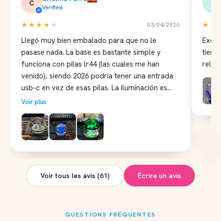
C
B
Verified
★★★★
★
★★
03/04/2026
Llegó muy bien embalado para que no le
Excel
pasase nada. La base es bastante simple y
tiemp
funciona con pilas lr44 (las cuales me han
reloj
venido), siendo 2026 podría tener una entrada
usb-c en vez de esas pilas. La iluminación es
multicolor haciendo un efecto de transición
Voir plus
entre los colores. El diseño del Pokémon está
bastante bien logrado y en general se ve
bastante bien. La bola de cristal tiene el lado
que apoya con la base plano para que no
ruede.
Voir tous les avis (61)
Écrire un avis
QUESTIONS FRÉQUENTES