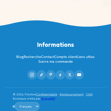
Informations
Blog
Recherche
Contact
Compte client
Liens utiles
Suivre ma commande
© 2026, Pokéled
Confidentialité
·
Remboursement
·
CGV
Boutique créée par
Brocoli87
🌐