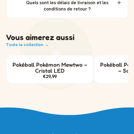
+
Quels sont les délais de livraison et les
conditions de retour ?
Vous aimerez aussi
Toute la collection →
Pokéball Pokémon Mewtwo –
Pokéball Po
Cristal LED
– Socl
€29,99
€