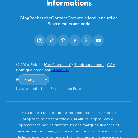
Informations
Blog
Recherche
Contact
Compte client
Liens utiles
Suivre ma commande
© 2026, Pokéled
Confidentialité
·
Remboursement
·
CGV
Boutique créée par
Brocoli87
🌐
Livraison offerte en France et en Europe.
Pokéled est une boutique indépendante. Les produits
proposés ne sont ni officiels, ni affiliés, approuvés ou
sponsorisés par les détenteurs des marques, licences et
œuvres mentionnées, qui demeurent la propriété exclusive
de leurs ayants droit respectifs. Les noms et références ne