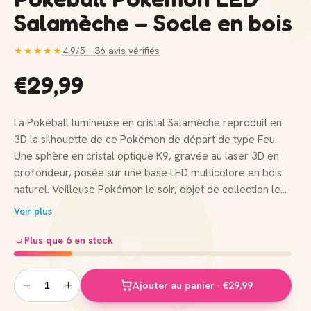
Salamèche – Socle en bois
★★★★★
4.9/5 · 36 avis vérifiés
€29,99
La Pokéball lumineuse en cristal Salamèche reproduit en
3D la silhouette de ce Pokémon de départ de type Feu.
Une sphère en cristal optique K9, gravée au laser 3D en
profondeur, posée sur une base LED multicolore en bois
naturel. Veilleuse Pokémon le soir, objet de collection le
jour : un double usage qui mêle déco et utilité. Pokéball
Voir plus
lumineuse Salamèche : objet de collection et veilleuse
Pokémon Salamèche est le starter Feu de Kanto,
Plus que 6 en stock
reconnaissable à la flamme qui brûle au bout de sa queue.
Cette Pokéball en cristal 3D reprend ses traits
−
+
Ajouter au panier · €29,99
caractéristiques (petite silhouette orange et flamme
caudale), gravés directement dans le cristal massif. Sur une