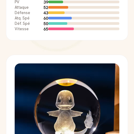
39
PV
52
Attaque
43
Défense
60
Atq. Spé
50
Déf. Spé
65
Vitesse