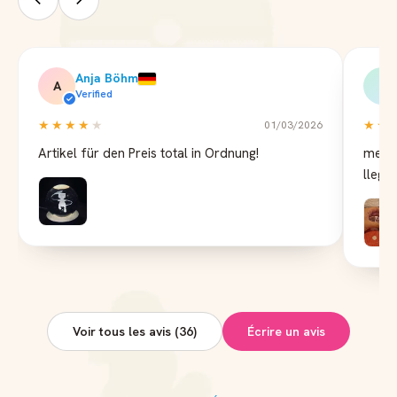
Anja Böhm
A
J
Verified
★★★★
★
★★
01/03/2026
Artikel für den Preis total in Ordnung!
me ha
llega
Voir tous les avis (36)
Écrire un avis