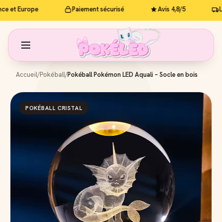
 et Europe
Paiement sécurisé
Avis 4,8/5
Livr
Accueil
/
Pokéball
/
Pokéball Pokémon LED Aquali – Socle en bois
POKÉBALL CRISTAL