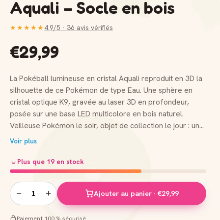
Aquali – Socle en bois
★★★★★
4.9/5 · 36 avis vérifiés
€29,99
La Pokéball lumineuse en cristal Aquali reproduit en 3D la
silhouette de ce Pokémon de type Eau. Une sphère en
cristal optique K9, gravée au laser 3D en profondeur,
posée sur une base LED multicolore en bois naturel.
Veilleuse Pokémon le soir, objet de collection le jour : un
double usage qui mêle déco et utilité. Pokéball lumineuse
Voir plus
Aquali : objet de collection et veilleuse Pokémon Aquali est
l'évolution Eau d'Évoli, au corps adapté à la vie aquatique.
Plus que 19 en stock
Cette Pokéball en cristal 3D reprend ses traits
caractéristiques (pelage bleu, collerette et nageoires
−
+
Ajouter au panier · €29,99
fines), gravés directement dans le cristal massif. Sur une
étagère, un bureau ou une table de chevet, elle se
Paiement 100 % sécurisé
remarque aussi bien allumée qu'éteinte. Caractéristiques