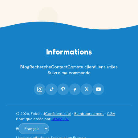
Informations
Blog
Recherche
Contact
Compte client
Liens utiles
Suivre ma commande
© 2026, Pokéled
Confidentialité
·
Remboursement
·
CGV
Boutique créée par
Brocoli87
🌐
Livraison offerte en France et en Europe.