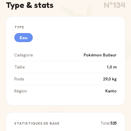
de déco discret sur un bureau ou une bibliothèque. Elle se
Type & stats
N°134
marie bien avec les autres pièces de la gamme Pokéled
pour composer une collection lumineuse cohérente. La
Pokéball lumineuse en cristal Aquali est disponible sur
TYPE
Pokeled.com avec livraison internationale.
Eau
Catégorie
Pokémon Bulleur
Taille
1,0 m
Poids
29,0 kg
Région
Kanto
Total
525
STATISTIQUES DE BASE