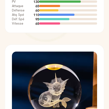
130
PV
65
Attaque
60
Défense
110
Atq. Spé
95
Déf. Spé
65
Vitesse