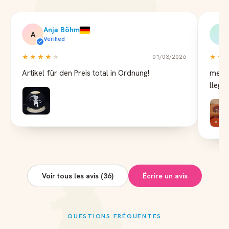
Anja Böhm
A
J
Verified
★★★★
★
★★
01/03/2026
Artikel für den Preis total in Ordnung!
me ha
llega
Voir tous les avis (36)
Écrire un avis
QUESTIONS FRÉQUENTES