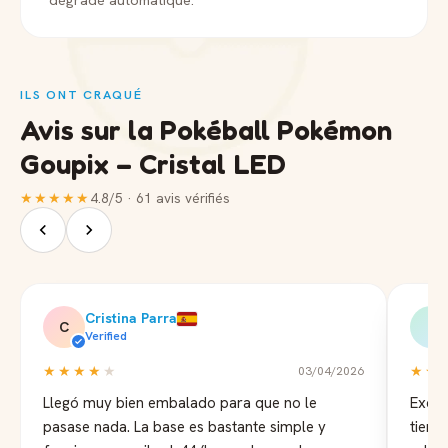
ILS ONT CRAQUÉ
Avis sur la Pokéball Pokémon
Goupix – Cristal LED
★★★★★
4.8/5 · 61 avis vérifiés
Cristina Parra
C
B
Verified
★★★★
★
★★
03/04/2026
Llegó muy bien embalado para que no le
Excel
pasase nada. La base es bastante simple y
tiemp