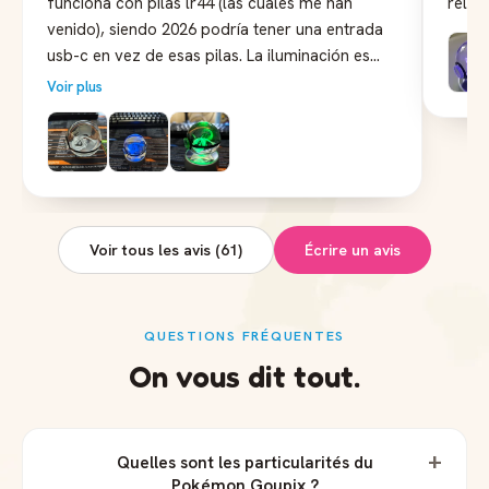
funciona con pilas lr44 (las cuales me han
reloj
venido), siendo 2026 podría tener una entrada
usb-c en vez de esas pilas. La iluminación es
multicolor haciendo un efecto de transición
Voir plus
entre los colores. El diseño del Pokémon está
bastante bien logrado y en general se ve
bastante bien. La bola de cristal tiene el lado
que apoya con la base plano para que no
ruede.
Voir tous les avis (61)
Écrire un avis
QUESTIONS FRÉQUENTES
On vous dit tout.
+
Quelles sont les particularités du
Pokémon Goupix ?