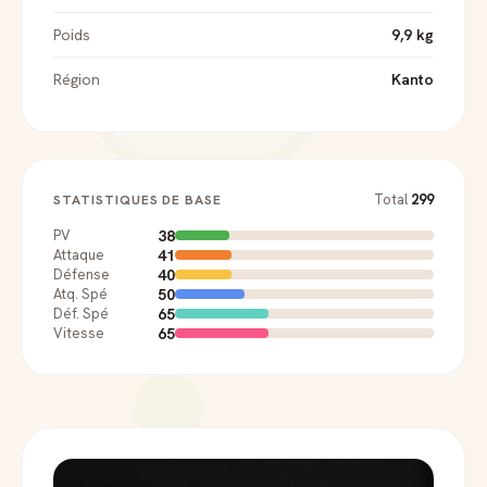
Poids
9,9 kg
Région
Kanto
Total
299
STATISTIQUES DE BASE
38
PV
41
Attaque
40
Défense
50
Atq. Spé
65
Déf. Spé
65
Vitesse