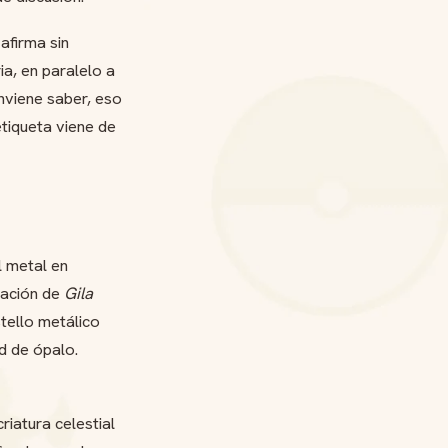
afirma sin
ia, en paralelo a
onviene saber, eso
etiqueta viene de
el metal en
mación de
Gila
stello metálico
d de ópalo.
riatura celestial