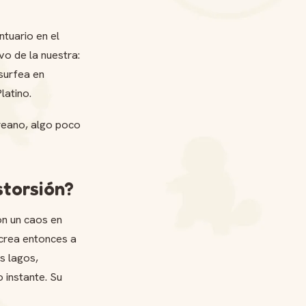
ntuario en el
vo de la nuestra:
surfea en
latino.
oreano, algo poco
storsión?
on un caos en
 crea entonces a
s lagos,
 instante. Su