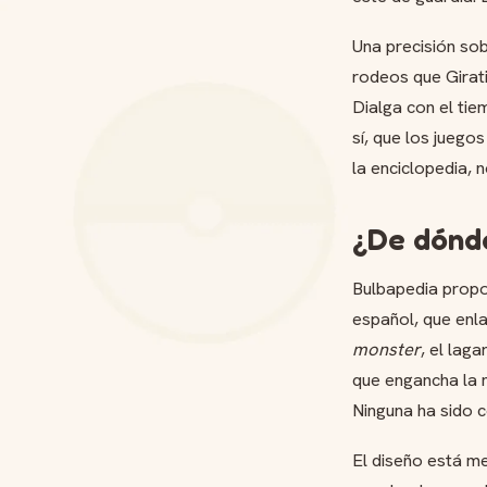
Una precisión sob
rodeos que Girati
Dialga con el tie
sí, que los juego
la enciclopedia, 
¿De dónde
Bulbapedia propon
español, que enla
monster
, el la
que engancha la 
Ninguna ha sido 
El diseño está me