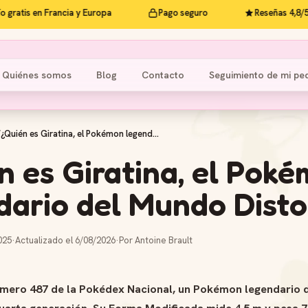
tis en Francia y Europa
Pago seguro
Reseñas 4,8/5
Quiénes somos
Blog
Contacto
Seguimiento de mi pe
/
¿Quién es Giratina, el Pokémon legend...
n es Giratina, el Pok
dario del Mundo Disto
025
·
Actualizado el 6/08/2026
·
Por Antoine Brault
número 487 de la Pokédex Nacional, un Pokémon legendario 
cuarta generación. Su Forma Modificada mide 4,5 m y pesa 7