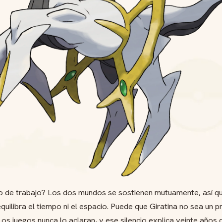
o de trabajo? Los dos mundos se sostienen mutuamente, así qu
quilibra el tiempo ni el espacio. Puede que Giratina no sea un 
Los juegos nunca lo aclaran, y ese silencio explica veinte años 