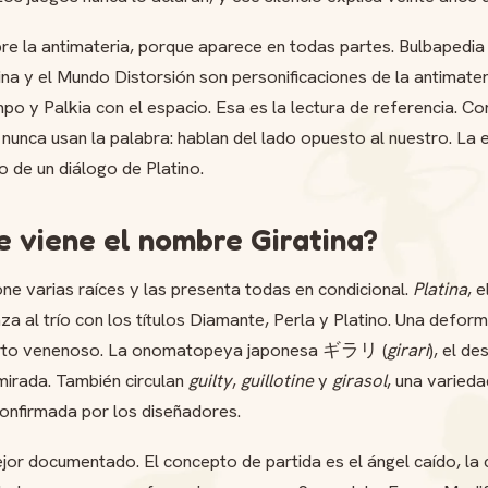
re la antimateria, porque aparece en todas partes. Bulbapedia 
na y el Mundo Distorsión son personificaciones de la antimater
mpo y Palkia con el espacio. Esa es la lectura de referencia. C
s nunca usan la palabra: hablan del lado opuesto al nuestro. La 
no de un diálogo de Platino.
 viene el nombre Giratina?
e varias raíces y las presenta todas en condicional.
Platina
, 
za al trío con los títulos Diamante, Perla y Platino. Una defor
garto venenoso. La onomatopeya japonesa ギラリ (
girari
), el de
mirada. También circulan
guilty
,
guillotine
y
girasol
, una varieda
confirmada por los diseñadores.
jor documentado. El concepto de partida es el ángel caído, la c