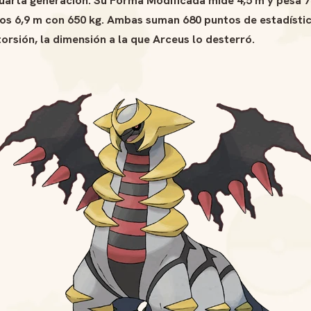
los 6,9 m con 650 kg. Ambas suman 680 puntos de estadístic
orsión, la dimensión a la que Arceus lo desterró.