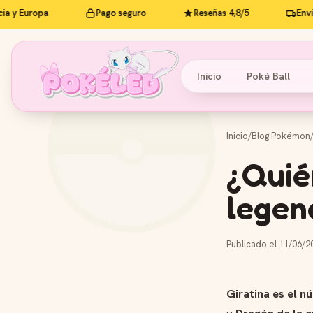
 Europa
Pago seguro
Reseñas 4,8/5
Envío gra
Inicio
Poké Ball
Inicio
/
Blog Pokémon
¿Quié
legen
Publicado el 11/06/2
Giratina es el 
y Dragón de la 