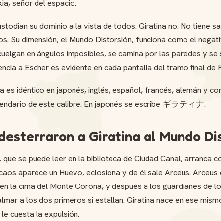
kia, señor del espacio.
ustodian su dominio a la vista de todos. Giratina no. No tiene sa
s. Su dimensión, el Mundo Distorsión, funciona como el negati
cuelgan en ángulos imposibles, se camina por las paredes y se 
rencia a Escher es evidente en cada pantalla del tramo final de P
a es idéntico en japonés, inglés, español, francés, alemán y c
egendario de este calibre. En japonés se escribe ギラティナ.
desterraron a Giratina al Mundo Di
, que se puede leer en la biblioteca de Ciudad Canal, arranca c
 caos aparece un Huevo, eclosiona y de él sale Arceus. Arceus
 en la cima del Monte Corona, y después a los guardianes de lo
mar a los dos primeros si estallan. Giratina nace en ese mismo
 le cuesta la expulsión.